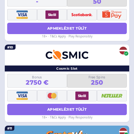
-
50
APMEKLĒJIET TŪLĪT
18+ · T&Cs Apply · Play Responsibly
#10
Cosmic Slot
Bonus
Free Spins
2750 €
250
APMEKLĒJIET TŪLĪT
18+ · T&Cs Apply · Play Responsibly
#11