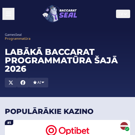
LV
GamesSeal
Programmatūra
LABĀKĀ BACCARAT
PROGRAMMATŪRA ŠAJĀ
2026
AI
POPULĀRĀKIE KAZINO
#1