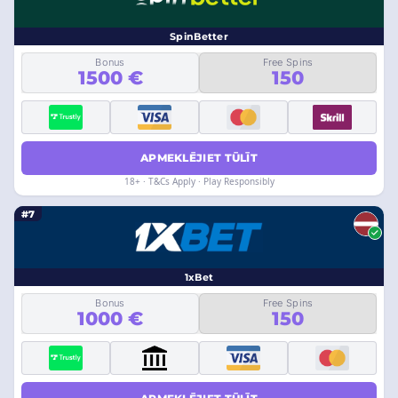
SpinBetter
Bonus
Free Spins
1500 €
150
APMEKLĒJIET TŪLĪT
18+ · T&Cs Apply · Play Responsibly
#7
1xBet
Bonus
Free Spins
1000 €
150