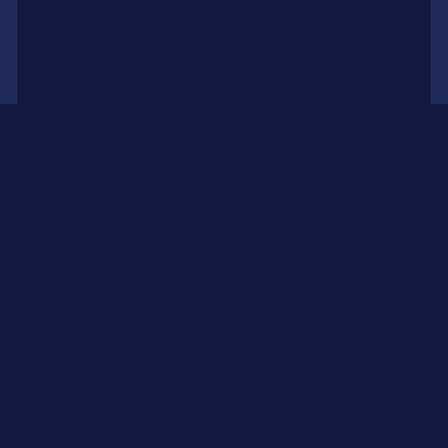
Nav blakus likmju
Nav saspiešanas kontroles