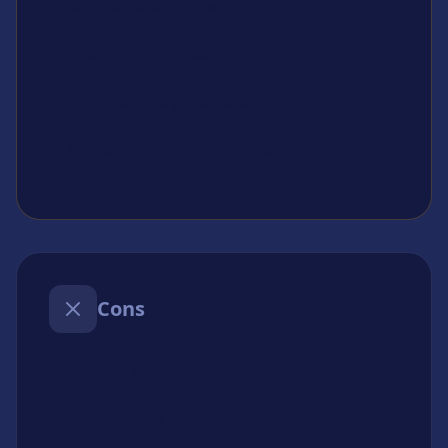
Koku reizinātāja bonuss
dinamiska 3D māksla
Turbo darījuma pārslēgšana
Mobilām ierīcēm draudzīgs skats
Cons
Atšķirība ļoti augsta
Nav tiešraides saimnieka