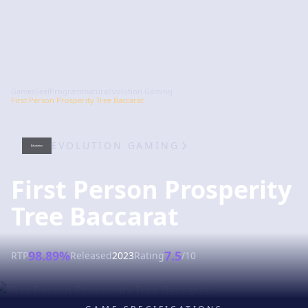
GamesSeal
Programmatūra
Evolution Gaming
First Person Prosperity Tree Baccarat
EVOLUTION GAMING
First Person Prosperity
Tree Baccarat
98.89%
7.5
RTP
Released
2023
Rating
/10