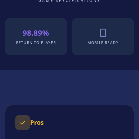
GAME SPECIFICATIONS
98.89%
RETURN TO PLAYER
MOBILE READY
Pros